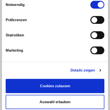
jährlicher Lernmittelzuschuss gem. §11Abs.3
Notwendig
TVAöD
30 Tage Urlaub
Freistellung für die Prüfungsvorbereitung und
Präferenzen
Prüfungstage
Prämie bei erfolgreichem Abschluss der Ausbildung
Wir erwarten:
Statistiken
guter Hauptschullabschluss oder
Realschulabschluss
Marketing
Interesse an technischen Zusammenhängen und
Abläufen
Genauigkeit, Sorgfalt und
Verantwortungsbewusstsein
Details zeigen
Teamfähigkeit
Umwelt- und hygienebewusstes Arbeiten
Bewerbungsunterlagen:
Cookies zulassen
Anschreiben
Lebenslauf
Auswahl erlauben
zwei letzten Schulzeugnisse
sonstige Zeugnisse und Bescheinigungen