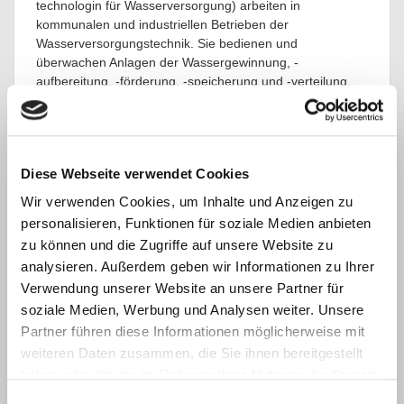
technologin für Wasserversorgung) arbeiten in
kommunalen und industriellen Betrieben der
Wasserversorgungstechnik. Sie bedienen und
überwachen Anlagen der Wassergewinnung, -
aufbereitung, -förderung, -speicherung und -verteilung.
Wir bilden Umwelttechnologen für Wasserversorgung an
unserem Standort in Neckartailfingen aus.
Der Berufsschulunterricht findet in der
Kerschensteinerschule in Stuttgart statt.
Diese Webseite verwendet Cookies
Informationen zu dem Berufsbild finden Sie auf der
Wir verwenden Cookies, um Inhalte und Anzeigen zu
Webseite
Ausbildung.de
und der Bundesagentur für
personalisieren, Funktionen für soziale Medien anbieten
Arbeit,
Steckbrief.
zu können und die Zugriffe auf unsere Website zu
Wir bieten:
analysieren. Außerdem geben wir Informationen zu Ihrer
Verwendung unserer Website an unsere Partner für
abwechslungsreiche und vielseitige Tätigkeiten
soziale Medien, Werbung und Analysen weiter. Unsere
Arbeitsplatz mit Perspektive
Weiterbildungsmöglichkeiten
Partner führen diese Informationen möglicherweise mit
Jahressonderzahlung gem. §14TVAöD
weiteren Daten zusammen, die Sie ihnen bereitgestellt
betriebliche Altersvorsorge
haben oder die sie im Rahmen Ihrer Nutzung der Dienste
Übernahme der Kosten für Ausbildungsmittel
gesammelt haben.
Einwilligungsauswahl