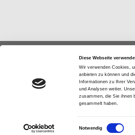
Diese Webseite verwende
Zweckverband Filderwasserversorgung
Wir verwenden Cookies, um
Nürtinger Str. 201 – 203
anbieten zu können und di
72666 Neckartailfingen
Informationen zu Ihrer Ve
und Analysen weiter. Unse
Telefon:
07022 95190 0
zusammen, die Sie ihnen b
Telefax:
07022 95190 99
gesammelt haben.
E-Mail:
info@zvfiwa.de
Einwilligungsauswahl
© 2021 Zweckverband Filderwasserversorgung |
Impr
Notwendig