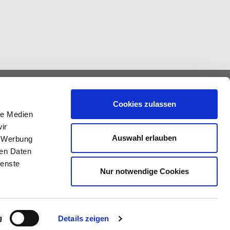
Cookies zulassen
Störungs- und
le Medien
ir
Bereitschaftsdienst
Auswahl erlauben
, Werbung
Telefon
ren Daten
0172 7602 809
ienste
Nur notwendige Cookies
g
Details zeigen