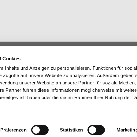
t Cookies
Öffnungszeiten:
 Inhalte und Anzeigen zu personalisieren, Funktionen für sozia
e Zugriffe auf unsere Website zu analysieren. Außerdem geben w
Mo. – Do.
7.30 Uhr – 16.00 Uhr
rwendung unserer Website an unsere Partner für soziale Medien
Fr.
7.30 Uhr – 15.00 Uhr
re Partner führen diese Informationen möglicherweise mit weite
ereitgestellt haben oder die sie im Rahmen Ihrer Nutzung der D
Termine nach Vereinbarung auch
außerhalb der Öffnungszeiten möglich.
essum
|
Datenschutz
Präferenzen
Statistiken
Marketin