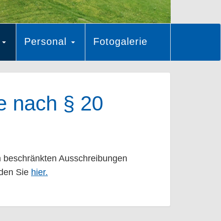
s
Personal
Fotogalerie
e nach § 20
h beschränkten Ausschreibungen
nden Sie
hier.